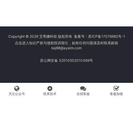
Copyright © 2026 艾蒂娜科技 版权所有 备案号：
苏ICP备17076682号-1
点击进入知识产权与侵权投诉指引，如有任何问题请及时联系邮箱
bxj88
@ayalm.com
苏公网安备 32010502010369号
add_circle
关注公众号
联系技术
在线客服
客服加微
我们始终坚持保护知识产权，与您共建绿色互联网使用环境。请您在使用
网络时注意甄别，避免传播侵权内容:如您发现侵犯知识产权类的违规行
为，可将相应举证材料发送至 fangwenhe@ayalm.com，我们将根据法
律法规要求，第一时间核实处理。