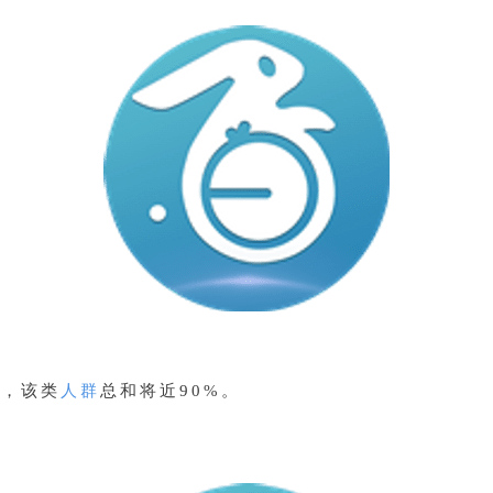
群
，该类
人群
总和将近90%。