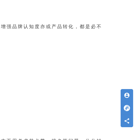
是增强品牌认知度亦或产品转化，都是必不
account_circle