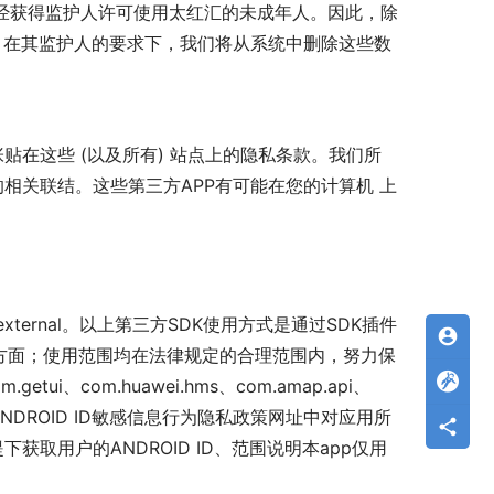
已经获得监护人许可使用太红汇的未成年人。因此，除
息，在其监护人的要求下，我们将从系统中删除这些数
贴在这些 (以及所有) 站点上的隐私条款。我们所
的相关联结。这些第三方APP有可能在您的计算机 上
xport.external。以上第三方SDK使用方式是通过SDK插件
account_circle
方面；使用范围均在法律规定的合理范围内，努力保
i、com.huawei.hms、com.amap.api、
ANDROID ID敏感信息行为隐私政策网址中对应用所
用户的ANDROID ID、范围说明本app仅用