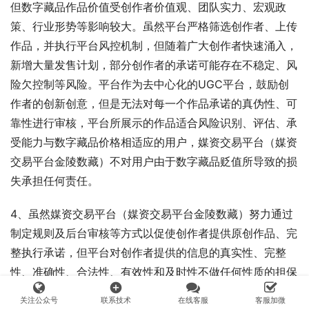
但数字藏品作品价值受创作者价值观、团队实力、宏观政
策、行业形势等影响较大。虽然平台严格筛选创作者、上传
作品，并执行平台风控机制，但随着广大创作者快速涌入，
新增大量发售计划，部分创作者的承诺可能存在不稳定、风
险欠控制等风险。平台作为去中心化的UGC平台，鼓励创
作者的创新创意，但是无法对每一个作品承诺的真伪性、可
靠性进行审核，平台所展示的作品适合风险识别、评估、承
受能力与数字藏品价格相适应的用户，媒资交易平台（媒资
交易平台金陵数藏）不对用户由于数字藏品贬值所导致的损
失承担任何责任。
4、虽然媒资交易平台（媒资交易平台金陵数藏）努力通过
制定规则及后台审核等方式以促使创作者提供原创作品、完
整执行承诺，但平台对创作者提供的信息的真实性、完整
性、准确性、合法性、有效性和及时性不做任何性质的担保
add_circle
或保证。用户对上述信息的理解和利用依赖于用户的经验及
关注公众号
联系技术
在线客服
客服加微