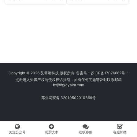
Copyright © 2026 艾蒂娜科技 版权所有 备案号：
苏ICP备17076682号-1
点击进入知识产权与侵权投诉指引，如有任何问题请及时联系邮箱
bxj88
@ayalm.com
苏公网安备 32010502010369号
add_circle
关注公众号
联系技术
在线客服
客服加微