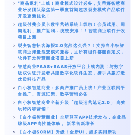
“商品返利”上线！商业模式设计必备，艾蒂娜智慧商
业研发团队聚焦第一季度首期超级裂变模式产品软件
开发更新优化！
超级付费会员卡数字营销系统上线啦！会员试用、周
期返利、推广返利...统统安排！！智慧商业软件开发
项目上新
裂变智慧拓客海报2.0竟然这么强？！支持白小极智
慧商业海量裂变模式兼容，且所有组件都能自定义，
软件开发智慧商业项目上新
智慧商业PAAS+SAAS开放平台上线内测！与数字
版权认证开发者共建数字化软件生态，携手共赢打造
优质科技产品
白小极智慧商业：多商户推广员上线！产业互联网平
台推广、资源汇聚、数字营销必备
白小极智慧商业全新升级「超级运营笔记2.0」 高效
玩转内容营销！
【白小极智慧商业】全新尊享APP技术发布，企业品
牌级APP高性能体验， 新零售新增长
【白小极SCRM】升级！全新UI，超多实用新功