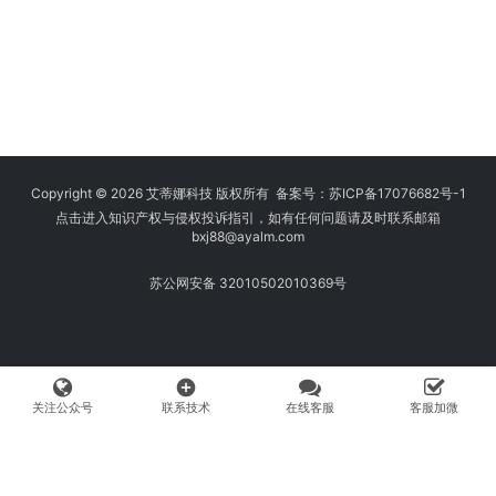
Copyright © 2026 艾蒂娜科技 版权所有 备案号：
苏ICP备17076682号-1
点击进入知识产权与侵权投诉指引，如有任何问题请及时联系邮箱
bxj88
@ayalm.com
苏公网安备 32010502010369号
add_circle
关注公众号
联系技术
在线客服
客服加微
我们始终坚持保护知识产权，与您共建绿色互联网使用环境。请您在使用
网络时注意甄别，避免传播侵权内容:如您发现侵犯知识产权类的违规行
为，可将相应举证材料发送至 fangwenhe@ayalm.com，我们将根据法