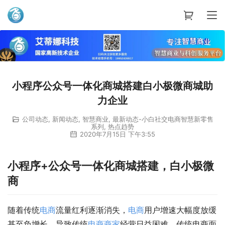
艾蒂娜科技
小程序公众号一体化商城搭建白小极微商城助
力企业
公司动态
,
新闻动态
,
智慧商业
,
最新动态-小白社交电商智慧新零售
系列
,
热点趋势
2020年7月15日 下午3:55
小程序+公众号一体化商城搭建，白小极微
商
随着传统
电商
流量红利逐渐消失，
电商
用户增速大幅度放缓
甚至负增长，导致传统
电商
商家
经营日益困难，传统电商面