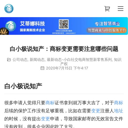
艾蒂娜科技
白小极说知产：商标变更需要注意哪些问题
公司动态
,
新闻动态
,
最新动态-小白社交电商智慧新零售系列
,
知识
产权
2020年7月15日 下午4:17
白小极说知产
很多申请人觉得只要
商标
证书拿到就万事大吉了，对于
商标
后续的保护工作没有足够重视，比如在需要
变更
注册人
地址
的时候，没有提出
变更
申请，导致国家邮寄的无效宣告文件
没有收到，很多企业因此吃了大亏。