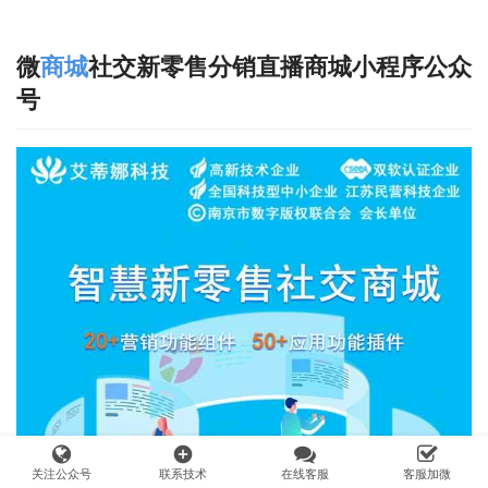
微
商城
社交新零售分销直播商城小程序公众
号
add_circle
关注公众号
联系技术
在线客服
客服加微