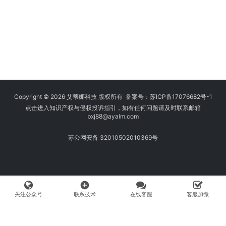
Copyright © 2026 艾蒂娜科技 版权所有 备案号：
苏ICP备17076682号-1
点击进入知识产权与侵权投诉指引，如有任何问题请及时联系邮箱
bxj88
@ayalm.com
苏公网安备 32010502010369号
add_circle
关注公众号
联系技术
在线客服
客服加微
我们始终坚持保护知识产权，与您共建绿色互联网使用环境。请您在使用
网络时注意甄别，避免传播侵权内容:如您发现侵犯知识产权类的违规行
为，可将相应举证材料发送至 fangwenhe@ayalm.com，我们将根据法