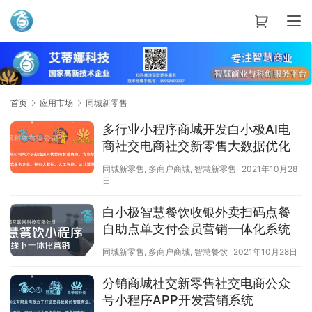
艾蒂娜科技
首页
应用市场
同城新零售
多行业小程序商城开发白小极AI电
商社交电商社交新零售大数据优化
同城新零售
,
多商户商城
,
智慧新零售
2021年10月28
日
白小极智慧餐饮收银外卖扫码点餐
自助点单支付会员营销一体化系统
同城新零售
,
多商户商城
,
智慧餐饮
2021年10月28日
分销商城社交新零售社交电商公众
号小程序APP开发营销系统